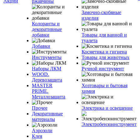
Акции
ржавчины
Замочно-скобяные
изделия
Колоранты и
декоративные
добавки
Товары для ванной и
туалета
Добавки
Косметика и гигиена
Инструменты
Товары для животных
Наборы ЛКМ
Ручной инструмент
WOOD.
Деревозащита
MASTER
Хозтовары и бытовая
PRIME.
химия
Металлозащита
Прочее
Электрика и освещение
Декоративные
материалы
Электробензоинструмент
Аэрозоли
Клея