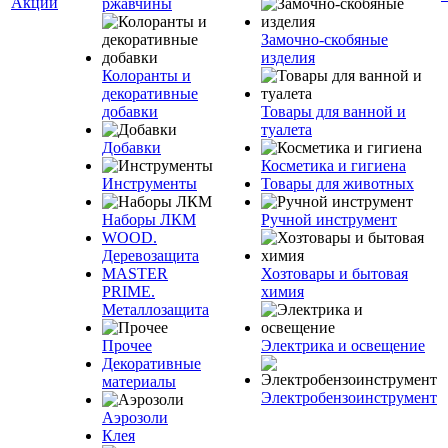
Акции
ржавчины
Замочно-скобяные
изделия
Колоранты и
декоративные
добавки
Товары для ванной и
туалета
Добавки
Косметика и гигиена
Инструменты
Товары для животных
Наборы ЛКМ
Ручной инструмент
WOOD.
Деревозащита
MASTER
Хозтовары и бытовая
PRIME.
химия
Металлозащита
Прочее
Электрика и освещение
Декоративные
материалы
Электробензоинструмент
Аэрозоли
Клея