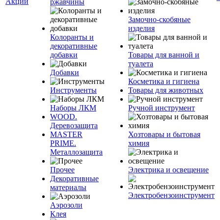
Акции
ржавчины
Замочно-скобяные
изделия
Колоранты и
декоративные
добавки
Товары для ванной и
туалета
Добавки
Косметика и гигиена
Инструменты
Товары для животных
Наборы ЛКМ
Ручной инструмент
WOOD.
Деревозащита
MASTER
Хозтовары и бытовая
PRIME.
химия
Металлозащита
Прочее
Электрика и освещение
Декоративные
материалы
Электробензоинструмент
Аэрозоли
Клея