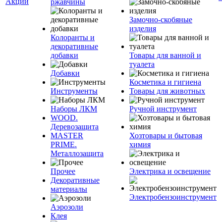
Акции
ржавчины
Замочно-скобяные
изделия
Колоранты и
декоративные
добавки
Товары для ванной и
туалета
Добавки
Косметика и гигиена
Инструменты
Товары для животных
Наборы ЛКМ
Ручной инструмент
WOOD.
Деревозащита
MASTER
Хозтовары и бытовая
PRIME.
химия
Металлозащита
Прочее
Электрика и освещение
Декоративные
материалы
Электробензоинструмент
Аэрозоли
Клея