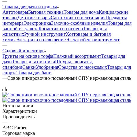
—
Товары для дачи и отдыха
Автотовары
Бытовая техника
Товары для дома
Канцелярские
товары
Детские товары
Сантехника и вентиляция
Предметы
интерьера
Электроника
Замочно-скобяные изделия
Товары для
ванной и туалета
Косметика и гигиена
Товары для
животных
Ручной инструмент
Хозтовары и бытовая
химия
Электрика и освещение
Электробензоинструмент
—
Садовый инвентарь
Грунты на основе торфа
Пляжный ассортимент
Товары для
дачи
Товары для пикника
Шнуры, шпагаты,
спанбонд
Санки
Удобрения
Средства от насекомых
Товары для
спорта
Товары для бани
—
Совок пикировочно-посадочный СПУ нержавеющая сталь
Нет в наличии
Характеристики
Производитель
—
ABC Farben
Торговая марка