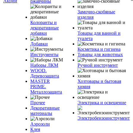
Акции
ржавчины
Замочно-скобяные
изделия
Колоранты и
декоративные
добавки
Товары для ванной и
туалета
Добавки
Косметика и гигиена
Инструменты
Товары для животных
Наборы ЛКМ
Ручной инструмент
WOOD.
Деревозащита
MASTER
Хозтовары и бытовая
PRIME.
химия
Металлозащита
Прочее
Электрика и освещение
Декоративные
материалы
Электробензоинструмент
Аэрозоли
Клея