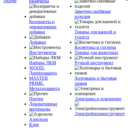
Акции
ржавчины
Замочно-скобяные
изделия
Колоранты и
декоративные
добавки
Товары для ванной и
туалета
Добавки
Косметика и гигиена
Инструменты
Товары для животных
Наборы ЛКМ
Ручной инструмент
WOOD.
Деревозащита
MASTER
Хозтовары и бытовая
PRIME.
химия
Металлозащита
Прочее
Электрика и освещение
Декоративные
материалы
Электробензоинструмент
Аэрозоли
Клея