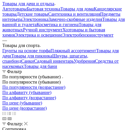
Товары для дачи и отдыха
Автотовары
Бытовая техника
Товары для дома
Канцелярские
товары
Детские товары
Сантехника и вентиляция
Предметы
интерьера
Электроника
Замочно-скобяные изделия
Товары для
ванной и туалета
Косметика и гигиена
Товары для
животных
Ручной инструмент
Хозтовары и бытовая
химия
Электрика и освещение
Электробензоинструмент
—
Товары для спорта
Грунты на основе торфа
Пляжный ассортимент
Товары для
дачи
Товары для пикника
Шнуры, шпагаты,
спанбонд
Санки
Садовый инвентарь
Удобрения
Средства от
насекомых
Товары для бани
Фильтр
По популярности (убывание)
По популярности (убывание)
По популярности (возрастание)
По алфавиту (убывание)
По алфавиту (возрастание)
По цене (убывание)
По цене (возрастание)
Фильтр:
Сортировка