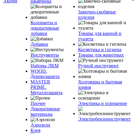
Акции
ржавчины
Замочно-скобяные
изделия
Колоранты и
декоративные
добавки
Товары для ванной и
туалета
Добавки
Косметика и гигиена
Инструменты
Товары для животных
Наборы ЛКМ
Ручной инструмент
WOOD.
Деревозащита
MASTER
Хозтовары и бытовая
PRIME.
химия
Металлозащита
Прочее
Электрика и освещение
Декоративные
материалы
Электробензоинструмент
Аэрозоли
Клея