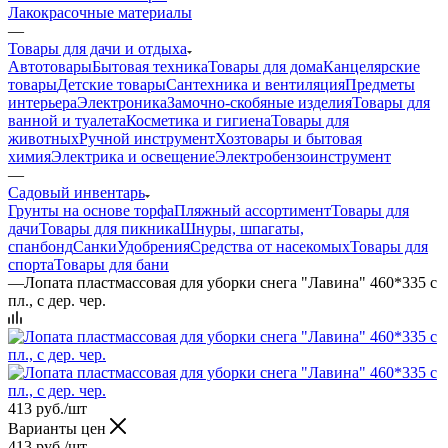
Лакокрасочные материалы
—
Товары для дачи и отдыха
Автотовары
Бытовая техника
Товары для дома
Канцелярские
товары
Детские товары
Сантехника и вентиляция
Предметы
интерьера
Электроника
Замочно-скобяные изделия
Товары для
ванной и туалета
Косметика и гигиена
Товары для
животных
Ручной инструмент
Хозтовары и бытовая
химия
Электрика и освещение
Электробензоинструмент
—
Садовый инвентарь
Грунты на основе торфа
Пляжный ассортимент
Товары для
дачи
Товары для пикника
Шнуры, шпагаты,
спанбонд
Санки
Удобрения
Средства от насекомых
Товары для
спорта
Товары для бани
—
Лопата пластмассовая для уборки снега "Лавина" 460*335 с
пл., с дер. чер.
413
руб.
/шт
Варианты цен
413
руб.
/шт