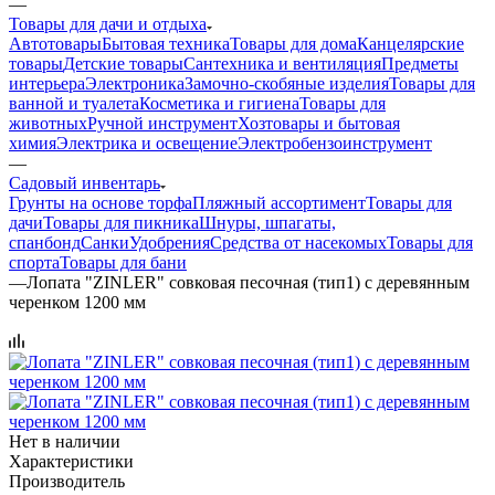
—
Товары для дачи и отдыха
Автотовары
Бытовая техника
Товары для дома
Канцелярские
товары
Детские товары
Сантехника и вентиляция
Предметы
интерьера
Электроника
Замочно-скобяные изделия
Товары для
ванной и туалета
Косметика и гигиена
Товары для
животных
Ручной инструмент
Хозтовары и бытовая
химия
Электрика и освещение
Электробензоинструмент
—
Садовый инвентарь
Грунты на основе торфа
Пляжный ассортимент
Товары для
дачи
Товары для пикника
Шнуры, шпагаты,
спанбонд
Санки
Удобрения
Средства от насекомых
Товары для
спорта
Товары для бани
—
Лопата "ZINLER" совковая песочная (тип1) с деревянным
черенком 1200 мм
Нет в наличии
Характеристики
Производитель