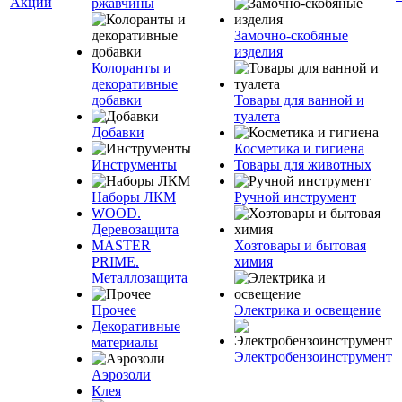
Акции
ржавчины
Замочно-скобяные
изделия
Колоранты и
декоративные
добавки
Товары для ванной и
туалета
Добавки
Косметика и гигиена
Инструменты
Товары для животных
Наборы ЛКМ
Ручной инструмент
WOOD.
Деревозащита
MASTER
Хозтовары и бытовая
PRIME.
химия
Металлозащита
Прочее
Электрика и освещение
Декоративные
материалы
Электробензоинструмент
Аэрозоли
Клея