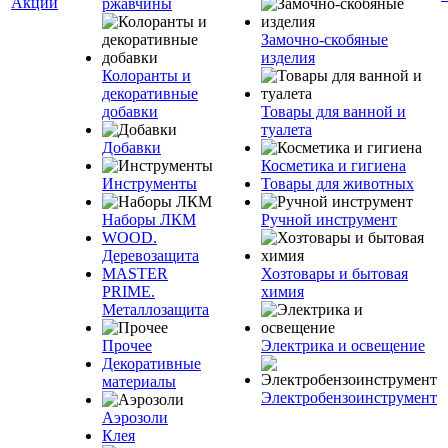
Акции
ржавчины
Замочно-скобяные
изделия
Колоранты и
декоративные
добавки
Товары для ванной и
туалета
Добавки
Косметика и гигиена
Инструменты
Товары для животных
Наборы ЛКМ
Ручной инструмент
WOOD.
Деревозащита
MASTER
Хозтовары и бытовая
PRIME.
химия
Металлозащита
Прочее
Электрика и освещение
Декоративные
материалы
Электробензоинструмент
Аэрозоли
Клея