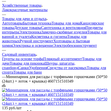
—
Хозяйственные товары
Лакокрасочные материалы
—
Товары для дачи и отдыха
Автотовары
Бытовая техника
Товары для дома
Канцелярские
товары
Детские товары
Сантехника и вентиляция
Предметы
интерьера
Электроника
Замочно-скобяные изделия
Товары для
ванной и туалета
Косметика и гигиена
Товары для
животных
Ручной инструмент
Хозтовары и бытовая
химия
Электрика и освещение
Электробензоинструмент
—
Садовый инвентарь
Грунты на основе торфа
Пляжный ассортимент
Товары для
дачи
Товары для пикника
Шнуры, шпагаты,
спанбонд
Санки
Удобрения
Средства от насекомых
Товары для
спорта
Товары для бани
—
Минипарник для рассады с торфяными горшочками (50*50
(24шт.) + лоток + крышка) 4607151510349
135
руб.
/шт