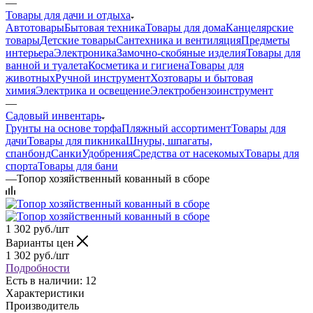
—
Товары для дачи и отдыха
Автотовары
Бытовая техника
Товары для дома
Канцелярские
товары
Детские товары
Сантехника и вентиляция
Предметы
интерьера
Электроника
Замочно-скобяные изделия
Товары для
ванной и туалета
Косметика и гигиена
Товары для
животных
Ручной инструмент
Хозтовары и бытовая
химия
Электрика и освещение
Электробензоинструмент
—
Садовый инвентарь
Грунты на основе торфа
Пляжный ассортимент
Товары для
дачи
Товары для пикника
Шнуры, шпагаты,
спанбонд
Санки
Удобрения
Средства от насекомых
Товары для
спорта
Товары для бани
—
Топор хозяйственный кованный в сборе
1 302
руб.
/шт
Варианты цен
1 302
руб.
/шт
Подробности
Есть в наличии: 12
Характеристики
Производитель