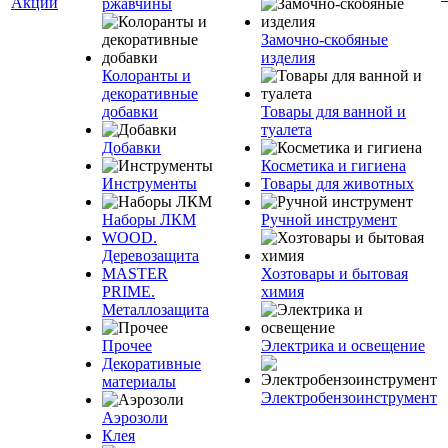
Акции
ржавчины
Замочно-скобяные
изделия
Колоранты и
декоративные
добавки
Товары для ванной и
туалета
Добавки
Косметика и гигиена
Инструменты
Товары для животных
Наборы ЛКМ
Ручной инструмент
WOOD.
Деревозащита
MASTER
Хозтовары и бытовая
PRIME.
химия
Металлозащита
Прочее
Электрика и освещение
Декоративные
материалы
Электробензоинструмент
Аэрозоли
Клея