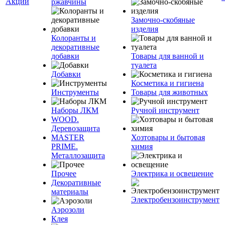
Акции
ржавчины
Замочно-скобяные
изделия
Колоранты и
декоративные
добавки
Товары для ванной и
туалета
Добавки
Косметика и гигиена
Инструменты
Товары для животных
Наборы ЛКМ
Ручной инструмент
WOOD.
Деревозащита
MASTER
Хозтовары и бытовая
PRIME.
химия
Металлозащита
Прочее
Электрика и освещение
Декоративные
материалы
Электробензоинструмент
Аэрозоли
Клея