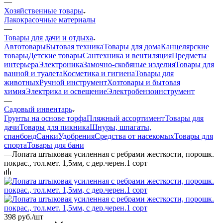
—
Хозяйственные товары
Лакокрасочные материалы
—
Товары для дачи и отдыха
Автотовары
Бытовая техника
Товары для дома
Канцелярские
товары
Детские товары
Сантехника и вентиляция
Предметы
интерьера
Электроника
Замочно-скобяные изделия
Товары для
ванной и туалета
Косметика и гигиена
Товары для
животных
Ручной инструмент
Хозтовары и бытовая
химия
Электрика и освещение
Электробензоинструмент
—
Садовый инвентарь
Грунты на основе торфа
Пляжный ассортимент
Товары для
дачи
Товары для пикника
Шнуры, шпагаты,
спанбонд
Санки
Удобрения
Средства от насекомых
Товары для
спорта
Товары для бани
—
Лопата штыковая усиленная с ребрами жесткости, порошк.
покрас., тол.мет. 1,5мм, с дер.черен.1 сорт
398
руб.
/шт