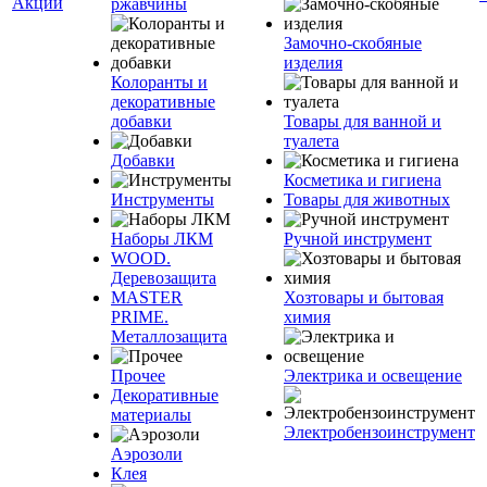
Акции
ржавчины
Замочно-скобяные
изделия
Колоранты и
декоративные
добавки
Товары для ванной и
туалета
Добавки
Косметика и гигиена
Инструменты
Товары для животных
Наборы ЛКМ
Ручной инструмент
WOOD.
Деревозащита
MASTER
Хозтовары и бытовая
PRIME.
химия
Металлозащита
Прочее
Электрика и освещение
Декоративные
материалы
Электробензоинструмент
Аэрозоли
Клея