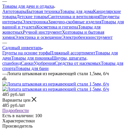
—
Товары для дачи и отдыха
Автотовары
Бытовая техника
Товары для дома
Канцелярские
товары
Детские товары
Сантехника и вентиляция
Предметы
интерьера
Электроника
Замочно-скобяные изделия
Товары для
ванной и туалета
Косметика и гигиена
Товары для
животных
Ручной инструмент
Хозтовары и бытовая
химия
Электрика и освещение
Электробензоинструмент
—
Садовый инвентарь
Грунты на основе торфа
Пляжный ассортимент
Товары для
дачи
Товары для пикника
Шнуры, шпагаты,
спанбонд
Санки
Удобрения
Средства от насекомых
Товары для
спорта
Товары для бани
—
Лопата штыковая из нержавеющей стали 1,5мм, б/ч
485
руб.
/шт
Варианты цен
485
руб.
/шт
Подробности
Есть в наличии: 100
Характеристики
Производитель