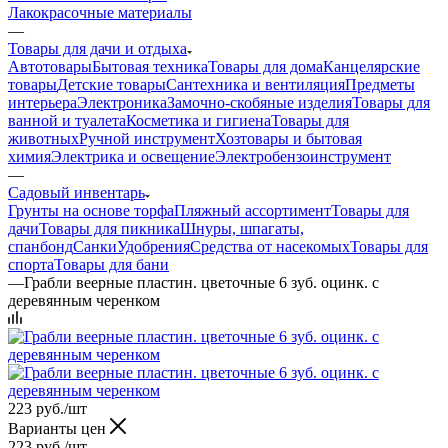
Лакокрасочные материалы
—
Товары для дачи и отдыха
Автотовары
Бытовая техника
Товары для дома
Канцелярские
товары
Детские товары
Сантехника и вентиляция
Предметы
интерьера
Электроника
Замочно-скобяные изделия
Товары для
ванной и туалета
Косметика и гигиена
Товары для
животных
Ручной инструмент
Хозтовары и бытовая
химия
Электрика и освещение
Электробензоинструмент
—
Садовый инвентарь
Грунты на основе торфа
Пляжный ассортимент
Товары для
дачи
Товары для пикника
Шнуры, шпагаты,
спанбонд
Санки
Удобрения
Средства от насекомых
Товары для
спорта
Товары для бани
—
Грабли веерные пластин. цветочные 6 зуб. оцинк. с
деревянным черенком
223
руб.
/шт
Варианты цен
223
руб.
/шт