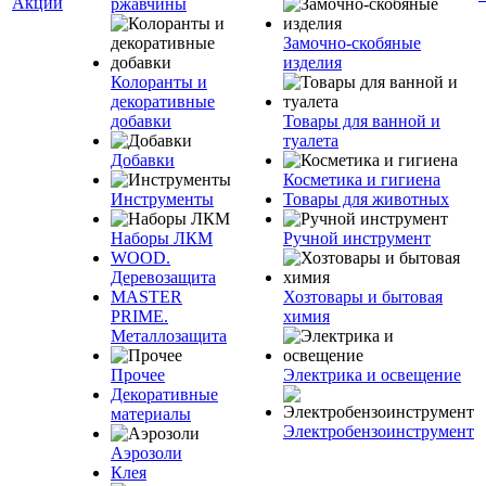
Акции
ржавчины
Замочно-скобяные
изделия
Колоранты и
декоративные
добавки
Товары для ванной и
туалета
Добавки
Косметика и гигиена
Инструменты
Товары для животных
Наборы ЛКМ
Ручной инструмент
WOOD.
Деревозащита
MASTER
Хозтовары и бытовая
PRIME.
химия
Металлозащита
Прочее
Электрика и освещение
Декоративные
материалы
Электробензоинструмент
Аэрозоли
Клея