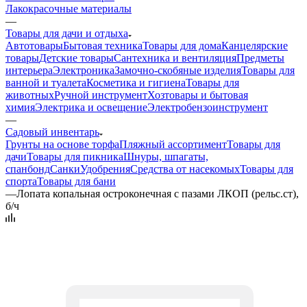
Лакокрасочные материалы
—
Товары для дачи и отдыха
Автотовары
Бытовая техника
Товары для дома
Канцелярские
товары
Детские товары
Сантехника и вентиляция
Предметы
интерьера
Электроника
Замочно-скобяные изделия
Товары для
ванной и туалета
Косметика и гигиена
Товары для
животных
Ручной инструмент
Хозтовары и бытовая
химия
Электрика и освещение
Электробензоинструмент
—
Садовый инвентарь
Грунты на основе торфа
Пляжный ассортимент
Товары для
дачи
Товары для пикника
Шнуры, шпагаты,
спанбонд
Санки
Удобрения
Средства от насекомых
Товары для
спорта
Товары для бани
—
Лопата копальная остроконечная с пазами ЛКОП (рельс.ст),
б/ч