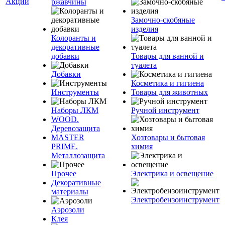
Акции
ржавчины
Замочно-скобяные
изделия
Колоранты и
декоративные
добавки
Товары для ванной и
туалета
Добавки
Косметика и гигиена
Инструменты
Товары для животных
Наборы ЛКМ
Ручной инструмент
WOOD.
Деревозащита
MASTER
Хозтовары и бытовая
PRIME.
химия
Металлозащита
Прочее
Электрика и освещение
Декоративные
материалы
Электробензоинструмент
Аэрозоли
Клея