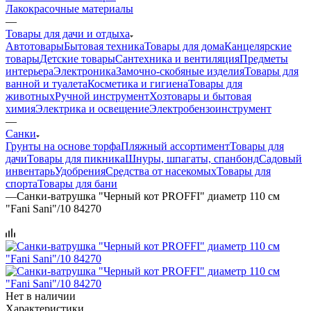
Лакокрасочные материалы
—
Товары для дачи и отдыха
Автотовары
Бытовая техника
Товары для дома
Канцелярские
товары
Детские товары
Сантехника и вентиляция
Предметы
интерьера
Электроника
Замочно-скобяные изделия
Товары для
ванной и туалета
Косметика и гигиена
Товары для
животных
Ручной инструмент
Хозтовары и бытовая
химия
Электрика и освещение
Электробензоинструмент
—
Санки
Грунты на основе торфа
Пляжный ассортимент
Товары для
дачи
Товары для пикника
Шнуры, шпагаты, спанбонд
Садовый
инвентарь
Удобрения
Средства от насекомых
Товары для
спорта
Товары для бани
—
Санки-ватрушка "Черный кот PROFFI" диаметр 110 см
"Fani Sani"/10 84270
Нет в наличии
Характеристики