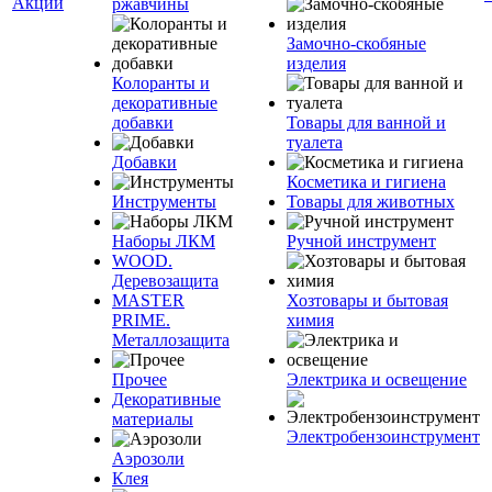
Акции
ржавчины
Замочно-скобяные
изделия
Колоранты и
декоративные
добавки
Товары для ванной и
туалета
Добавки
Косметика и гигиена
Инструменты
Товары для животных
Наборы ЛКМ
Ручной инструмент
WOOD.
Деревозащита
MASTER
Хозтовары и бытовая
PRIME.
химия
Металлозащита
Прочее
Электрика и освещение
Декоративные
материалы
Электробензоинструмент
Аэрозоли
Клея