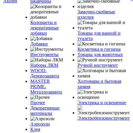
Акции
ржавчины
Замочно-скобяные
изделия
Колоранты и
декоративные
добавки
Товары для ванной и
туалета
Добавки
Косметика и гигиена
Инструменты
Товары для животных
Наборы ЛКМ
Ручной инструмент
WOOD.
Деревозащита
MASTER
Хозтовары и бытовая
PRIME.
химия
Металлозащита
Прочее
Электрика и освещение
Декоративные
материалы
Электробензоинструмент
Аэрозоли
Клея