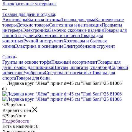
Лакокрасочные материалы
—
Товары для дачи и отдыха
Автотовары
Бытовая техника
Товары для дома
Канцелярские
товары
Детские товары
Сантехника и вентиляция
Предметы
интерьера
Электроника
Замочно-скобяные изделия
Товары для
ванной и туалета
Косметика и гигиена
Товары для
животных
Ручной инструмент
Хозтовары и бытовая
химия
Электрика и освещение
Электробензоинструмент
—
Санки
Грунты на основе торфа
Пляжный ассортимент
Товары для
дачи
Товары для пикника
Шнуры, шпагаты, спанбонд
Садовый
инвентарь
Удобрения
Средства от насекомых
Товары для
спорта
Товары для бани
—
Ледянка круг "Лёва" принт d=45 см "Fani Sani"/25 81006
679
руб.
/шт
Варианты цен
679
руб.
/шт
Подробности
Есть в наличии: 6
Характеристики