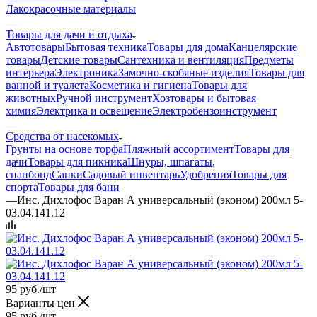
Лакокрасочные материалы
—
Товары для дачи и отдыха
Автотовары
Бытовая техника
Товары для дома
Канцелярские
товары
Детские товары
Сантехника и вентиляция
Предметы
интерьера
Электроника
Замочно-скобяные изделия
Товары для
ванной и туалета
Косметика и гигиена
Товары для
животных
Ручной инструмент
Хозтовары и бытовая
химия
Электрика и освещение
Электробензоинструмент
—
Средства от насекомых
Грунты на основе торфа
Пляжный ассортимент
Товары для
дачи
Товары для пикника
Шнуры, шпагаты,
спанбонд
Санки
Садовый инвентарь
Удобрения
Товары для
спорта
Товары для бани
—
Инс. Дихлофос Варан А универсальный (эконом) 200мл 5-
03.04.141.12
95
руб.
/шт
Варианты цен
95
руб.
/шт