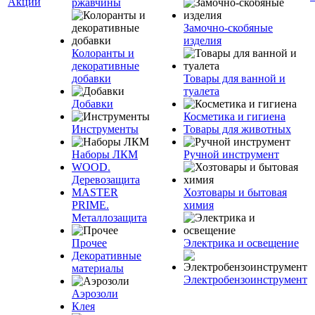
Акции
ржавчины
Замочно-скобяные
изделия
Колоранты и
декоративные
добавки
Товары для ванной и
туалета
Добавки
Косметика и гигиена
Инструменты
Товары для животных
Наборы ЛКМ
Ручной инструмент
WOOD.
Деревозащита
MASTER
Хозтовары и бытовая
PRIME.
химия
Металлозащита
Прочее
Электрика и освещение
Декоративные
материалы
Электробензоинструмент
Аэрозоли
Клея