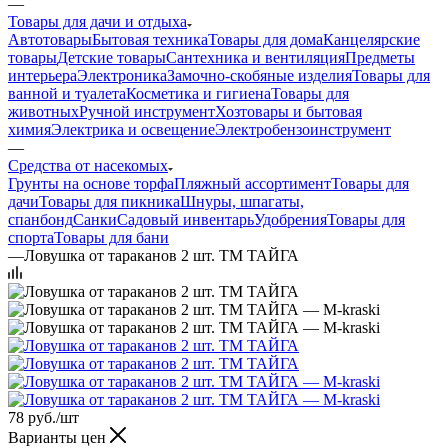
—
Товары для дачи и отдыха
Автотовары
Бытовая техника
Товары для дома
Канцелярские
товары
Детские товары
Сантехника и вентиляция
Предметы
интерьера
Электроника
Замочно-скобяные изделия
Товары для
ванной и туалета
Косметика и гигиена
Товары для
животных
Ручной инструмент
Хозтовары и бытовая
химия
Электрика и освещение
Электробензоинструмент
—
Средства от насекомых
Грунты на основе торфа
Пляжный ассортимент
Товары для
дачи
Товары для пикника
Шнуры, шпагаты,
спанбонд
Санки
Садовый инвентарь
Удобрения
Товары для
спорта
Товары для бани
—
Ловушка от тараканов 2 шт. TM ТАЙГА
78
руб.
/шт
Варианты цен