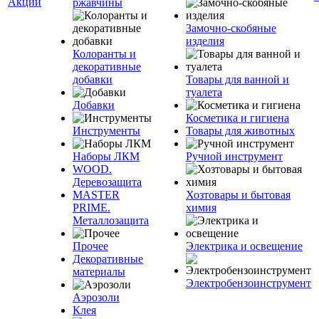
Акции
ржавчины
Замочно-скобяные
изделия
Колоранты и
декоративные
добавки
Товары для ванной и
туалета
Добавки
Косметика и гигиена
Инструменты
Товары для животных
Наборы ЛКМ
Ручной инструмент
WOOD.
Деревозащита
MASTER
Хозтовары и бытовая
PRIME.
химия
Металлозащита
Прочее
Электрика и освещение
Декоративные
материалы
Электробензоинструмент
Аэрозоли
Клея