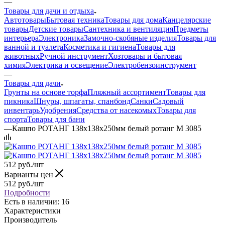
—
Товары для дачи и отдыха
Автотовары
Бытовая техника
Товары для дома
Канцелярские
товары
Детские товары
Сантехника и вентиляция
Предметы
интерьера
Электроника
Замочно-скобяные изделия
Товары для
ванной и туалета
Косметика и гигиена
Товары для
животных
Ручной инструмент
Хозтовары и бытовая
химия
Электрика и освещение
Электробензоинструмент
—
Товары для дачи
Грунты на основе торфа
Пляжный ассортимент
Товары для
пикника
Шнуры, шпагаты, спанбонд
Санки
Садовый
инвентарь
Удобрения
Средства от насекомых
Товары для
спорта
Товары для бани
—
Кашпо РОТАНГ 138х138х250мм белый ротанг М 3085
512
руб.
/шт
Варианты цен
512
руб.
/шт
Подробности
Есть в наличии: 16
Характеристики
Производитель