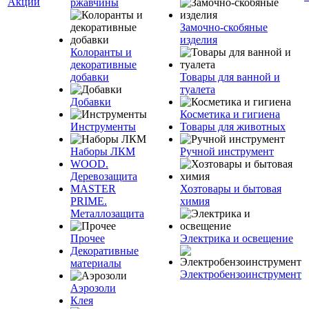
Акции
ржавчины
Замочно-скобяные
изделия
Колоранты и
декоративные
добавки
Товары для ванной и
туалета
Добавки
Косметика и гигиена
Инструменты
Товары для животных
Наборы ЛКМ
Ручной инструмент
WOOD.
Деревозащита
MASTER
Хозтовары и бытовая
PRIME.
химия
Металлозащита
Прочее
Электрика и освещение
Декоративные
материалы
Электробензоинструмент
Аэрозоли
Клея