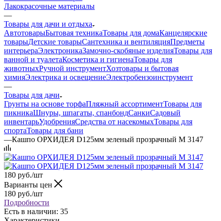
Лакокрасочные материалы
—
Товары для дачи и отдыха
Автотовары
Бытовая техника
Товары для дома
Канцелярские
товары
Детские товары
Сантехника и вентиляция
Предметы
интерьера
Электроника
Замочно-скобяные изделия
Товары для
ванной и туалета
Косметика и гигиена
Товары для
животных
Ручной инструмент
Хозтовары и бытовая
химия
Электрика и освещение
Электробензоинструмент
—
Товары для дачи
Грунты на основе торфа
Пляжный ассортимент
Товары для
пикника
Шнуры, шпагаты, спанбонд
Санки
Садовый
инвентарь
Удобрения
Средства от насекомых
Товары для
спорта
Товары для бани
—
Кашпо ОРХИДЕЯ D125мм зеленый прозрачный М 3147
180
руб.
/шт
Варианты цен
180
руб.
/шт
Подробности
Есть в наличии: 35
Характеристики