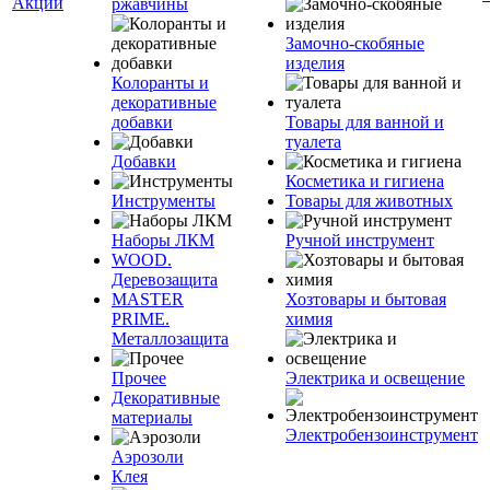
Акции
ржавчины
Замочно-скобяные
изделия
Колоранты и
декоративные
добавки
Товары для ванной и
туалета
Добавки
Косметика и гигиена
Инструменты
Товары для животных
Наборы ЛКМ
Ручной инструмент
WOOD.
Деревозащита
MASTER
Хозтовары и бытовая
PRIME.
химия
Металлозащита
Прочее
Электрика и освещение
Декоративные
материалы
Электробензоинструмент
Аэрозоли
Клея