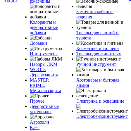
Акции
ржавчины
Замочно-скобяные
изделия
Колоранты и
декоративные
добавки
Товары для ванной и
туалета
Добавки
Косметика и гигиена
Инструменты
Товары для животных
Наборы ЛКМ
Ручной инструмент
WOOD.
Деревозащита
MASTER
Хозтовары и бытовая
PRIME.
химия
Металлозащита
Прочее
Электрика и освещение
Декоративные
материалы
Электробензоинструмент
Аэрозоли
Клея