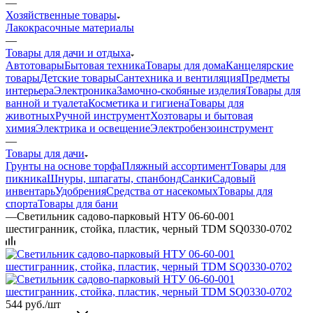
—
Хозяйственные товары
Лакокрасочные материалы
—
Товары для дачи и отдыха
Автотовары
Бытовая техника
Товары для дома
Канцелярские
товары
Детские товары
Сантехника и вентиляция
Предметы
интерьера
Электроника
Замочно-скобяные изделия
Товары для
ванной и туалета
Косметика и гигиена
Товары для
животных
Ручной инструмент
Хозтовары и бытовая
химия
Электрика и освещение
Электробензоинструмент
—
Товары для дачи
Грунты на основе торфа
Пляжный ассортимент
Товары для
пикника
Шнуры, шпагаты, спанбонд
Санки
Садовый
инвентарь
Удобрения
Средства от насекомых
Товары для
спорта
Товары для бани
—
Светильник садово-парковый НТУ 06-60-001
шестигранник, стойка, пластик, черный TDM SQ0330-0702
544
руб.
/шт