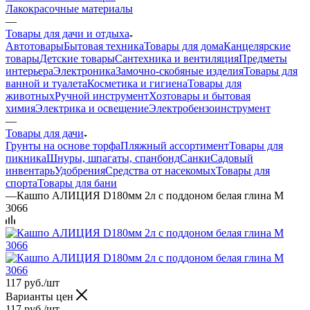
Лакокрасочные материалы
—
Товары для дачи и отдыха
Автотовары
Бытовая техника
Товары для дома
Канцелярские
товары
Детские товары
Сантехника и вентиляция
Предметы
интерьера
Электроника
Замочно-скобяные изделия
Товары для
ванной и туалета
Косметика и гигиена
Товары для
животных
Ручной инструмент
Хозтовары и бытовая
химия
Электрика и освещение
Электробензоинструмент
—
Товары для дачи
Грунты на основе торфа
Пляжный ассортимент
Товары для
пикника
Шнуры, шпагаты, спанбонд
Санки
Садовый
инвентарь
Удобрения
Средства от насекомых
Товары для
спорта
Товары для бани
—
Кашпо АЛИЦИЯ D180мм 2л с поддоном белая глина М
3066
117
руб.
/шт
Варианты цен
117
руб.
/шт