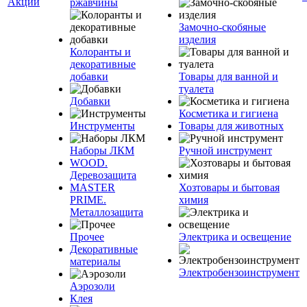
Акции
ржавчины
Замочно-скобяные
изделия
Колоранты и
декоративные
добавки
Товары для ванной и
туалета
Добавки
Косметика и гигиена
Инструменты
Товары для животных
Наборы ЛКМ
Ручной инструмент
WOOD.
Деревозащита
MASTER
Хозтовары и бытовая
PRIME.
химия
Металлозащита
Прочее
Электрика и освещение
Декоративные
материалы
Электробензоинструмент
Аэрозоли
Клея