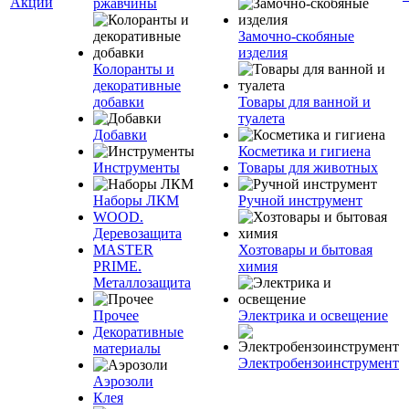
Акции
ржавчины
Замочно-скобяные
изделия
Колоранты и
декоративные
добавки
Товары для ванной и
туалета
Добавки
Косметика и гигиена
Инструменты
Товары для животных
Наборы ЛКМ
Ручной инструмент
WOOD.
Деревозащита
MASTER
Хозтовары и бытовая
PRIME.
химия
Металлозащита
Прочее
Электрика и освещение
Декоративные
материалы
Электробензоинструмент
Аэрозоли
Клея