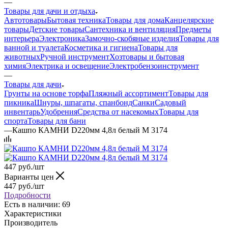
—
Товары для дачи и отдыха
Автотовары
Бытовая техника
Товары для дома
Канцелярские
товары
Детские товары
Сантехника и вентиляция
Предметы
интерьера
Электроника
Замочно-скобяные изделия
Товары для
ванной и туалета
Косметика и гигиена
Товары для
животных
Ручной инструмент
Хозтовары и бытовая
химия
Электрика и освещение
Электробензоинструмент
—
Товары для дачи
Грунты на основе торфа
Пляжный ассортимент
Товары для
пикника
Шнуры, шпагаты, спанбонд
Санки
Садовый
инвентарь
Удобрения
Средства от насекомых
Товары для
спорта
Товары для бани
—
Кашпо КАМНИ D220мм 4,8л белый М 3174
447
руб.
/шт
Варианты цен
447
руб.
/шт
Подробности
Есть в наличии: 69
Характеристики
Производитель