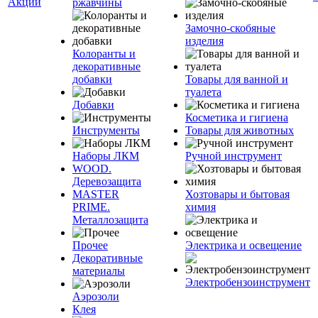
Акции
ржавчины
Замочно-скобяные
изделия
Колоранты и
декоративные
добавки
Товары для ванной и
туалета
Добавки
Косметика и гигиена
Инструменты
Товары для животных
Наборы ЛКМ
Ручной инструмент
WOOD.
Деревозащита
MASTER
Хозтовары и бытовая
PRIME.
химия
Металлозащита
Прочее
Электрика и освещение
Декоративные
материалы
Электробензоинструмент
Аэрозоли
Клея