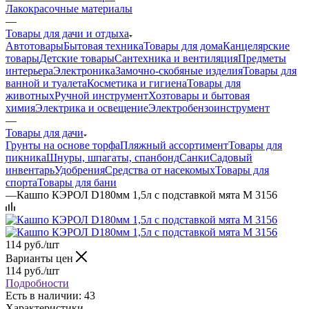
Лакокрасочные материалы
—
Товары для дачи и отдыха
Автотовары
Бытовая техника
Товары для дома
Канцелярские
товары
Детские товары
Сантехника и вентиляция
Предметы
интерьера
Электроника
Замочно-скобяные изделия
Товары для
ванной и туалета
Косметика и гигиена
Товары для
животных
Ручной инструмент
Хозтовары и бытовая
химия
Электрика и освещение
Электробензоинструмент
—
Товары для дачи
Грунты на основе торфа
Пляжный ассортимент
Товары для
пикника
Шнуры, шпагаты, спанбонд
Санки
Садовый
инвентарь
Удобрения
Средства от насекомых
Товары для
спорта
Товары для бани
—
Кашпо КЭРОЛ D180мм 1,5л с подставкой мята М 3156
114
руб.
/шт
Варианты цен
114
руб.
/шт
Подробности
Есть в наличии: 43
Характеристики