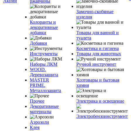
Акции
ржавчины
Замочно-скобяные
изделия
Колоранты и
декоративные
добавки
Товары для ванной и
туалета
Добавки
Косметика и гигиена
Инструменты
Товары для животных
Наборы ЛКМ
Ручной инструмент
WOOD.
Деревозащита
MASTER
Хозтовары и бытовая
PRIME.
химия
Металлозащита
Прочее
Электрика и освещение
Декоративные
материалы
Электробензоинструмент
Аэрозоли
Клея