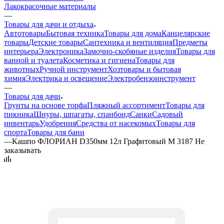
Лакокрасочные материалы
—
Товары для дачи и отдыха
Автотовары
Бытовая техника
Товары для дома
Канцелярские
товары
Детские товары
Сантехника и вентиляция
Предметы
интерьера
Электроника
Замочно-скобяные изделия
Товары для
ванной и туалета
Косметика и гигиена
Товары для
животных
Ручной инструмент
Хозтовары и бытовая
химия
Электрика и освещение
Электробензоинструмент
—
Товары для дачи
Грунты на основе торфа
Пляжный ассортимент
Товары для
пикника
Шнуры, шпагаты, спанбонд
Санки
Садовый
инвентарь
Удобрения
Средства от насекомых
Товары для
спорта
Товары для бани
—
Кашпо ФЛОРИАН D350мм 12л Графитовый М 3187 Не
заказывать