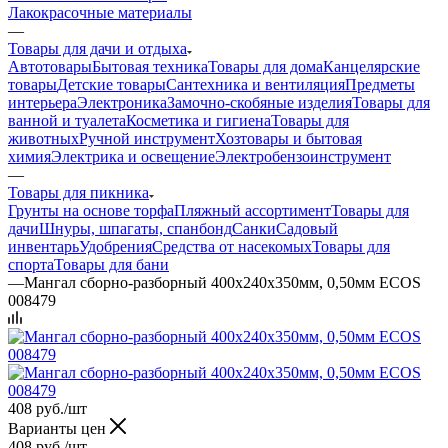
Лакокрасочные материалы
—
Товары для дачи и отдыха
Автотовары
Бытовая техника
Товары для дома
Канцелярские
товары
Детские товары
Сантехника и вентиляция
Предметы
интерьера
Электроника
Замочно-скобяные изделия
Товары для
ванной и туалета
Косметика и гигиена
Товары для
животных
Ручной инструмент
Хозтовары и бытовая
химия
Электрика и освещение
Электробензоинструмент
—
Товары для пикника
Грунты на основе торфа
Пляжный ассортимент
Товары для
дачи
Шнуры, шпагаты, спанбонд
Санки
Садовый
инвентарь
Удобрения
Средства от насекомых
Товары для
спорта
Товары для бани
—
Мангал сборно-разборный 400х240х350мм, 0,50мм ECOS
008479
408
руб.
/шт
Варианты цен
408
руб.
/шт