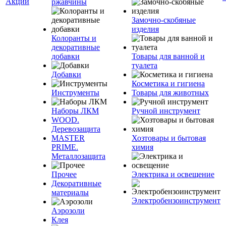
Акции
ржавчины
Замочно-скобяные
изделия
Колоранты и
декоративные
добавки
Товары для ванной и
туалета
Добавки
Косметика и гигиена
Инструменты
Товары для животных
Наборы ЛКМ
Ручной инструмент
WOOD.
Деревозащита
MASTER
Хозтовары и бытовая
PRIME.
химия
Металлозащита
Прочее
Электрика и освещение
Декоративные
материалы
Электробензоинструмент
Аэрозоли
Клея