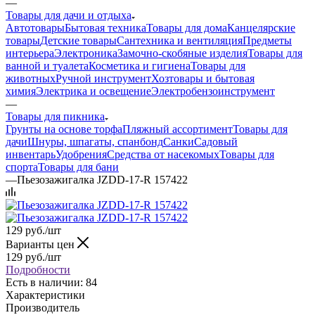
—
Товары для дачи и отдыха
Автотовары
Бытовая техника
Товары для дома
Канцелярские
товары
Детские товары
Сантехника и вентиляция
Предметы
интерьера
Электроника
Замочно-скобяные изделия
Товары для
ванной и туалета
Косметика и гигиена
Товары для
животных
Ручной инструмент
Хозтовары и бытовая
химия
Электрика и освещение
Электробензоинструмент
—
Товары для пикника
Грунты на основе торфа
Пляжный ассортимент
Товары для
дачи
Шнуры, шпагаты, спанбонд
Санки
Садовый
инвентарь
Удобрения
Средства от насекомых
Товары для
спорта
Товары для бани
—
Пьезозажигалка JZDD-17-R 157422
129
руб.
/шт
Варианты цен
129
руб.
/шт
Подробности
Есть в наличии: 84
Характеристики
Производитель