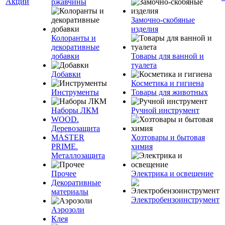
Акции
ржавчины
Замочно-скобяные
изделия
Колоранты и
декоративные
добавки
Товары для ванной и
туалета
Добавки
Косметика и гигиена
Инструменты
Товары для животных
Наборы ЛКМ
Ручной инструмент
WOOD.
Деревозащита
MASTER
Хозтовары и бытовая
PRIME.
химия
Металлозащита
Прочее
Электрика и освещение
Декоративные
материалы
Электробензоинструмент
Аэрозоли
Клея