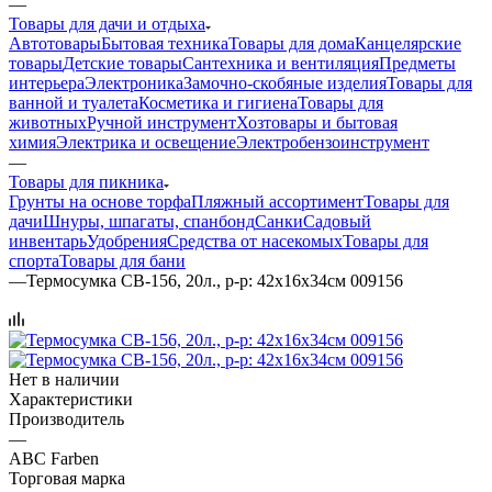
—
Товары для дачи и отдыха
Автотовары
Бытовая техника
Товары для дома
Канцелярские
товары
Детские товары
Сантехника и вентиляция
Предметы
интерьера
Электроника
Замочно-скобяные изделия
Товары для
ванной и туалета
Косметика и гигиена
Товары для
животных
Ручной инструмент
Хозтовары и бытовая
химия
Электрика и освещение
Электробензоинструмент
—
Товары для пикника
Грунты на основе торфа
Пляжный ассортимент
Товары для
дачи
Шнуры, шпагаты, спанбонд
Санки
Садовый
инвентарь
Удобрения
Средства от насекомых
Товары для
спорта
Товары для бани
—
Термосумка CB-156, 20л., р-р: 42x16x34см 009156
Нет в наличии
Характеристики
Производитель
—
ABC Farben
Торговая марка