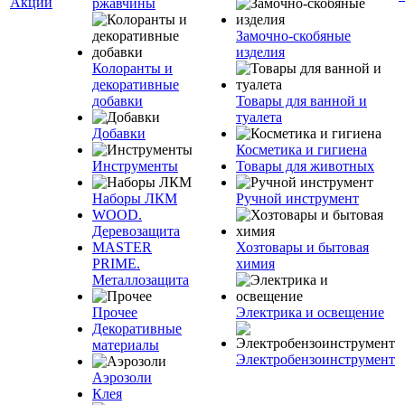
Акции
ржавчины
Замочно-скобяные
изделия
Колоранты и
декоративные
добавки
Товары для ванной и
туалета
Добавки
Косметика и гигиена
Инструменты
Товары для животных
Наборы ЛКМ
Ручной инструмент
WOOD.
Деревозащита
MASTER
Хозтовары и бытовая
PRIME.
химия
Металлозащита
Прочее
Электрика и освещение
Декоративные
материалы
Электробензоинструмент
Аэрозоли
Клея