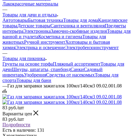
Лакокрасочные материалы
—
Товары для дачи и отдыха
Автотовары
Бытовая техника
Товары для дома
Канцелярские
товары
Детские товары
Сантехника и вентиляция
Предметы
интерьера
Электроника
Замочно-скобяные изделия
Товары для
ванной и туалета
Косметика и гигиена
Товары для
животных
Ручной инструмент
Хозтовары и бытовая
химия
Электрика и освещение
Электробензоинструмент
—
Товары для пикника
Грунты на основе торфа
Пляжный ассортимент
Товары для
дачи
Шнуры, шпагаты, спанбонд
Санки
Садовый
инвентарь
Удобрения
Средства от насекомых
Товары для
спорта
Товары для бани
—
Газ для заправки зажигалок 100мл/140см3 09.02.001.08
83
руб.
/шт
Варианты цен
83
руб.
/шт
Подробности
Есть в наличии: 131
Характеристики