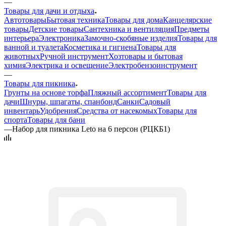
—
Товары для дачи и отдыха
Автотовары
Бытовая техника
Товары для дома
Канцелярские
товары
Детские товары
Сантехника и вентиляция
Предметы
интерьера
Электроника
Замочно-скобяные изделия
Товары для
ванной и туалета
Косметика и гигиена
Товары для
животных
Ручной инструмент
Хозтовары и бытовая
химия
Электрика и освещение
Электробензоинструмент
—
Товары для пикника
Грунты на основе торфа
Пляжный ассортимент
Товары для
дачи
Шнуры, шпагаты, спанбонд
Санки
Садовый
инвентарь
Удобрения
Средства от насекомых
Товары для
спорта
Товары для бани
—
Набор для пикника Leto на 6 персон (РЦКБ1)