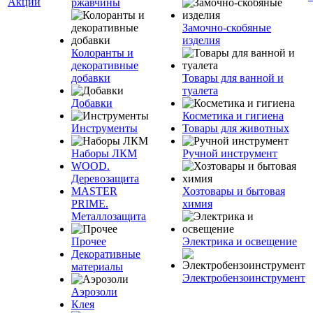
Акции
ржавчины
Замочно-скобяные
изделия
Колоранты и
декоративные
добавки
Товары для ванной и
туалета
Добавки
Косметика и гигиена
Инструменты
Товары для животных
Наборы ЛКМ
Ручной инструмент
WOOD.
Деревозащита
MASTER
Хозтовары и бытовая
PRIME.
химия
Металлозащита
Прочее
Электрика и освещение
Декоративные
материалы
Электробензоинструмент
Аэрозоли
Клея