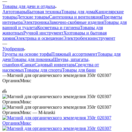
—
Товары для дачи и отдыха
Автотовары
Бытовая техника
Товары для дома
Канцелярские
товары
Детские товары
Сантехника и вентиляция
Предметы
интерьера
Электроника
Замочно-скобяные изделия
Товары для
ванной и туалета
Косметика и гигиена
Товары для
животных
Ручной инструмент
Хозтовары и бытовая
химия
Электрика и освещение
Электробензоинструмент
—
Удобрения
Грунты на основе торфа
Пляжный ассортимент
Товары для
дачи
Товары для пикника
Шнуры, шпагаты,
спанбонд
Санки
Садовый инвентарь
Средства от
насекомых
Товары для спорта
Товары для бани
—
Магний для органического земледелия 350г 020307
ОрганикМикс