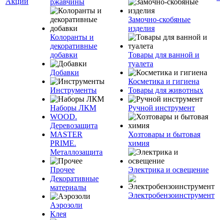
Акции
ржавчины
Замочно-скобяные
изделия
Колоранты и
декоративные
добавки
Товары для ванной и
туалета
Добавки
Косметика и гигиена
Инструменты
Товары для животных
Наборы ЛКМ
Ручной инструмент
WOOD.
Деревозащита
MASTER
Хозтовары и бытовая
PRIME.
химия
Металлозащита
Прочее
Электрика и освещение
Декоративные
материалы
Электробензоинструмент
Аэрозоли
Клея