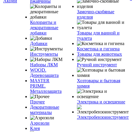
Акции
ржавчины
Замочно-скобяные
изделия
Колоранты и
декоративные
добавки
Товары для ванной и
туалета
Добавки
Косметика и гигиена
Инструменты
Товары для животных
Наборы ЛКМ
Ручной инструмент
WOOD.
Деревозащита
MASTER
Хозтовары и бытовая
PRIME.
химия
Металлозащита
Прочее
Электрика и освещение
Декоративные
материалы
Электробензоинструмент
Аэрозоли
Клея