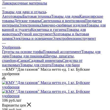
Лакокрасочные материалы
—
Товары для дачи и отдыха
Автотовары
Бытовая техника
Товары для дома
Канцелярские
товары
Детские товары
Сантехника и вентиляция
Предметы
интерьера
Электроника
Замочно-скобяные изделия
Товары для
ванной и туалета
Косметика и гигиена
Товары для
животных
Ручной инструмент
Хозтовары и бытовая
химия
Электрика и освещение
Электробензоинструмент
—
Удобрения
Грунты на основе торфа
Пляжный ассортимент
Товары для
дачи
Товары для пикника
Шнуры, шпагаты,
спанбонд
Санки
Садовый инвентарь
Средства от
насекомых
Товары для спорта
Товары для бани
—
КМУ "Для газонов" Масса нетто ед. 1 кг. Буйские
удобрения
106
руб.
/шт
Варианты цен
106
руб.
/шт