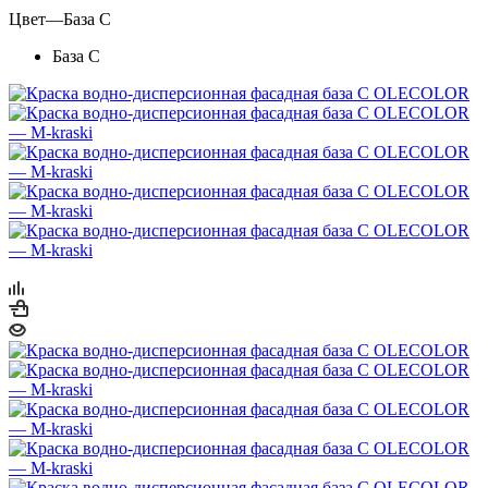
Цвет
—
База С
База С