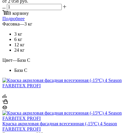
от
2 058 руб.
В корзину
Подробнее
Фасовка
—
3 кг
3 кг
6 кг
12 кг
24 кг
Цвет
—
База С
База С
Краска акриловая фасадная всесезонная (-15ºС) 4 Season
FARBITEX PROFI