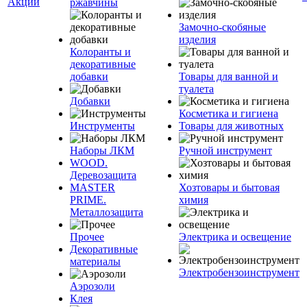
Акции
ржавчины
Замочно-скобяные
изделия
Колоранты и
декоративные
добавки
Товары для ванной и
туалета
Добавки
Косметика и гигиена
Инструменты
Товары для животных
Наборы ЛКМ
Ручной инструмент
WOOD.
Деревозащита
MASTER
Хозтовары и бытовая
PRIME.
химия
Металлозащита
Прочее
Электрика и освещение
Декоративные
материалы
Электробензоинструмент
Аэрозоли
Клея