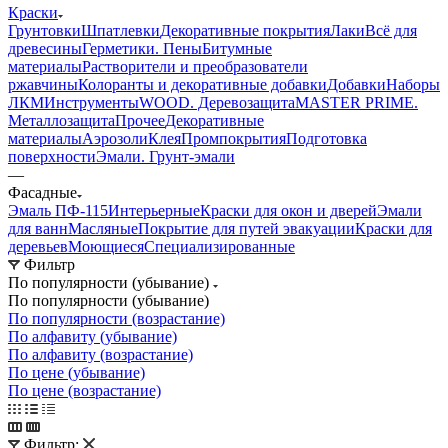
Краски
Грунтовки
Шпатлевки
Декоративные покрытия
Лаки
Всё для
древесины
Герметики. Пены
Битумные
материалы
Растворители и преобразователи
ржавчины
Колоранты и декоративные добавки
Добавки
Наборы
ЛКМ
Инструменты
WOOD. Деревозащита
MASTER PRIME.
Металлозащита
Прочее
Декоративные
материалы
Аэрозоли
Клея
Промпокрытия
Подготовка
поверхности
Эмали. Грунт-эмали
—
Фасадные
Эмаль ПФ-115
Интерьерные
Краски для окон и дверей
Эмали
для ванн
Масляные
Покрытие для путей эвакуации
Краски для
деревьев
Моющиеся
Специализированные
Фильтр
По популярности (убывание)
По популярности (убывание)
По популярности (возрастание)
По алфавиту (убывание)
По алфавиту (возрастание)
По цене (убывание)
По цене (возрастание)
Фильтр: